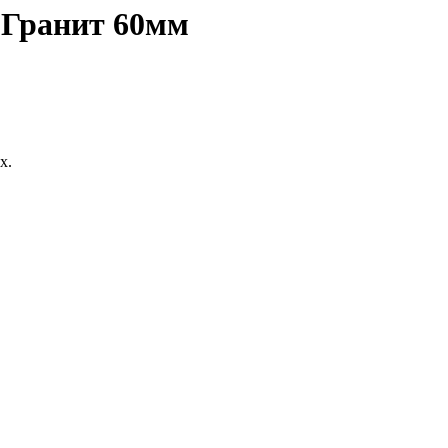
 Гранит 60мм
х.