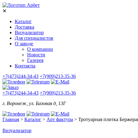
✕
Каталог
Доставка
Визуализатор
Для специалистов
О заводе
О компании
Новости
Галерея
Контакты
+7(473)244-34-43
+7(909)213-35-36
+7(473)244-34-43
+7(909)213-35-36
г. Воронеж, ул. Базовая д, 13Г
Главная
>
Каталог
>
Арт фактура
>
Тротуарная плитка Бержера
Визуализатор