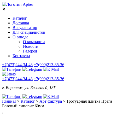
✕
Каталог
Доставка
Визуализатор
Для специалистов
О заводе
О компании
Новости
Галерея
Контакты
+7(473)244-34-43
+7(909)213-35-36
+7(473)244-34-43
+7(909)213-35-36
г. Воронеж, ул. Базовая д, 13Г
Главная
>
Каталог
>
Арт фактура
>
Тротуарная плитка Прага
Розовый липорит 60мм