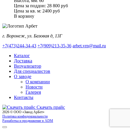
Высота, мм:
60
Цена за поддон:
28 800
руб
Цена за кв. м:
2400 руб
В корзину
г. Воронеж, ул. Базовая д, 13Г
+7(473)244-34-43
+7(909)213-35-36
arbet.vrn@mail.ru
Каталог
Доставка
Визуализатор
Для специалистов
О заводе
О компании
Новости
Галерея
Контакты
Скачать прайс
2026 © ООО «Завод АрБет»
Политика конфиденциальности
Разработка и продвижение в ADM