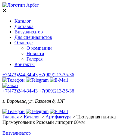
✕
Каталог
Доставка
Визуализатор
Для специалистов
О заводе
О компании
Новости
Галерея
Контакты
+7(473)244-34-43
+7(909)213-35-36
+7(473)244-34-43
+7(909)213-35-36
г. Воронеж, ул. Базовая д, 13Г
Главная
>
Каталог
>
Арт фактура
>
Тротуарная плитка
Прямоугольник Розовый липорит 60мм
Визуализатор