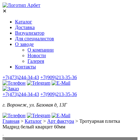
✕
Каталог
Доставка
Визуализатор
Для специалистов
О заводе
О компании
Новости
Галерея
Контакты
+7(473)244-34-43
+7(909)213-35-36
+7(473)244-34-43
+7(909)213-35-36
г. Воронеж, ул. Базовая д, 13Г
Главная
>
Каталог
>
Арт фактура
>
Тротуарная плитка
Мадрид белый кварцит 60мм