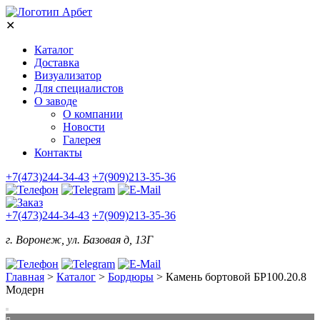
✕
Каталог
Доставка
Визуализатор
Для специалистов
О заводе
О компании
Новости
Галерея
Контакты
+7(473)244-34-43
+7(909)213-35-36
+7(473)244-34-43
+7(909)213-35-36
г. Воронеж, ул. Базовая д, 13Г
Главная
>
Каталог
>
Бордюры
>
Камень бортовой БР100.20.8
Модерн