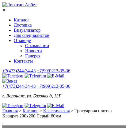
✕
Каталог
Доставка
Визуализатор
Для специалистов
О заводе
О компании
Новости
Галерея
Контакты
+7(473)244-34-43
+7(909)213-35-36
+7(473)244-34-43
+7(909)213-35-36
г. Воронеж, ул. Базовая д, 13Г
Главная
>
Каталог
>
Классическая
>
Тротуарная плитка
Квадрат 200х200 Серый 60мм