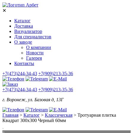
✕
Каталог
Доставка
Визуализатор
Для специалистов
О заводе
О компании
Новости
Галерея
Контакты
+7(473)244-34-43
+7(909)213-35-36
+7(473)244-34-43
+7(909)213-35-36
г. Воронеж, ул. Базовая д, 13Г
Главная
>
Каталог
>
Классическая
>
Тротуарная плитка
Квадрат 300х300 Черный 60мм