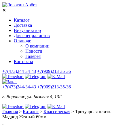
✕
Каталог
Доставка
Визуализатор
Для специалистов
О заводе
О компании
Новости
Галерея
Контакты
+7(473)244-34-43
+7(909)213-35-36
+7(473)244-34-43
+7(909)213-35-36
г. Воронеж, ул. Базовая д, 13Г
Главная
>
Каталог
>
Классическая
>
Тротуарная плитка
Мадрид Желтый 60мм