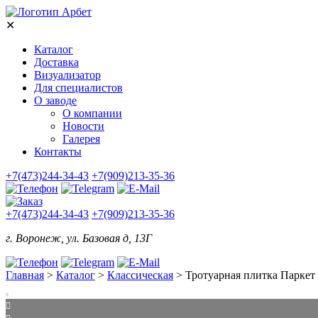
✕
Каталог
Доставка
Визуализатор
Для специалистов
О заводе
О компании
Новости
Галерея
Контакты
+7(473)244-34-43
+7(909)213-35-36
+7(473)244-34-43
+7(909)213-35-36
г. Воронеж, ул. Базовая д, 13Г
Главная
>
Каталог
>
Классическая
>
Тротуарная плитка Парке