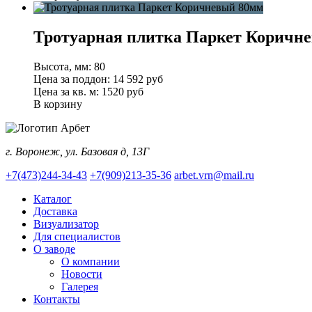
Тротуарная плитка Паркет Коричн
Высота, мм:
80
Цена за поддон:
14 592
руб
Цена за кв. м:
1520 руб
В корзину
г. Воронеж, ул. Базовая д, 13Г
+7(473)244-34-43
+7(909)213-35-36
arbet.vrn@mail.ru
Каталог
Доставка
Визуализатор
Для специалистов
О заводе
О компании
Новости
Галерея
Контакты