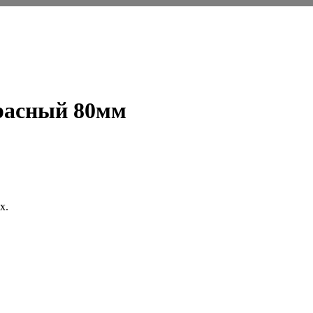
расный 80мм
х.