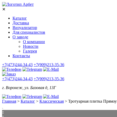
✕
Каталог
Доставка
Визуализатор
Для специалистов
О заводе
О компании
Новости
Галерея
Контакты
+7(473)244-34-43
+7(909)213-35-36
+7(473)244-34-43
+7(909)213-35-36
г. Воронеж, ул. Базовая д, 13Г
Главная
>
Каталог
>
Классическая
>
Тротуарная плитка Прямо