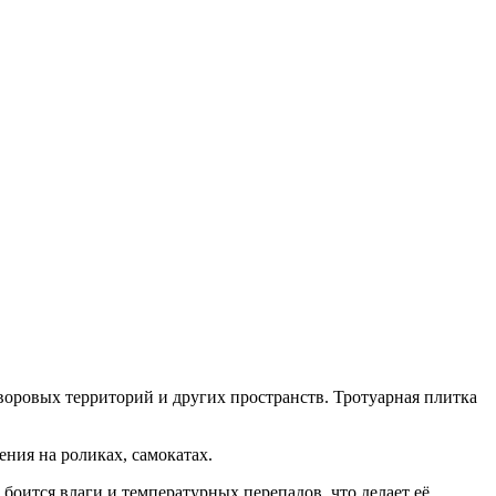
дворовых территорий и других пространств. Тротуарная плитка
ния на роликах, самокатах.
боится влаги и температурных перепадов, что делает её