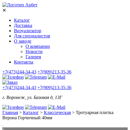
✕
Каталог
Доставка
Визуализатор
Для специалистов
О заводе
О компании
Новости
Галерея
Контакты
+7(473)244-34-43
+7(909)213-35-36
+7(473)244-34-43
+7(909)213-35-36
г. Воронеж, ул. Базовая д, 13Г
Главная
>
Каталог
>
Классическая
>
Тротуарная плитка
Верона Горчичный 40мм