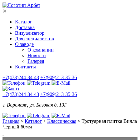
✕
Каталог
Доставка
Визуализатор
Для специалистов
О заводе
О компании
Новости
Галерея
Контакты
+7(473)244-34-43
+7(909)213-35-36
+7(473)244-34-43
+7(909)213-35-36
г. Воронеж, ул. Базовая д, 13Г
Главная
>
Каталог
>
Классическая
>
Тротуарная плитка Вилла
Черный 60мм