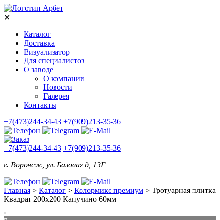
✕
Каталог
Доставка
Визуализатор
Для специалистов
О заводе
О компании
Новости
Галерея
Контакты
+7(473)244-34-43
+7(909)213-35-36
+7(473)244-34-43
+7(909)213-35-36
г. Воронеж, ул. Базовая д, 13Г
Главная
>
Каталог
>
Колормикс премиум
>
Тротуарная плитка
Квадрат 200х200 Капучино 60мм