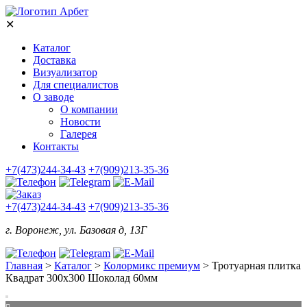
✕
Каталог
Доставка
Визуализатор
Для специалистов
О заводе
О компании
Новости
Галерея
Контакты
+7(473)244-34-43
+7(909)213-35-36
+7(473)244-34-43
+7(909)213-35-36
г. Воронеж, ул. Базовая д, 13Г
Главная
>
Каталог
>
Колормикс премиум
>
Тротуарная плитка
Квадрат 300х300 Шоколад 60мм