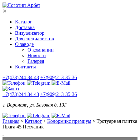
✕
Каталог
Доставка
Визуализатор
Для специалистов
О заводе
О компании
Новости
Галерея
Контакты
+7(473)244-34-43
+7(909)213-35-36
+7(473)244-34-43
+7(909)213-35-36
г. Воронеж, ул. Базовая д, 13Г
Главная
>
Каталог
>
Колормикс премиум
>
Тротуарная плитка
Прага 45 Песчаник