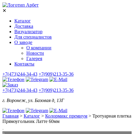
✕
Каталог
Доставка
Визуализатор
Для специалистов
О заводе
О компании
Новости
Галерея
Контакты
+7(473)244-34-43
+7(909)213-35-36
+7(473)244-34-43
+7(909)213-35-36
г. Воронеж, ул. Базовая д, 13Г
Главная
>
Каталог
>
Колормикс премиум
>
Тротуарная плитка
Прямоугольник Латте 60мм