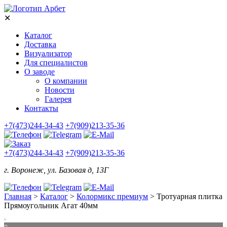
✕
Каталог
Доставка
Визуализатор
Для специалистов
О заводе
О компании
Новости
Галерея
Контакты
+7(473)244-34-43
+7(909)213-35-36
+7(473)244-34-43
+7(909)213-35-36
г. Воронеж, ул. Базовая д, 13Г
Главная
>
Каталог
>
Колормикс премиум
>
Тротуарная плитка
Прямоугольник Агат 40мм