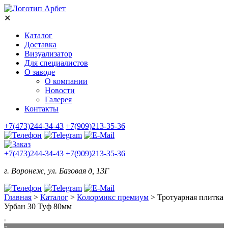
✕
Каталог
Доставка
Визуализатор
Для специалистов
О заводе
О компании
Новости
Галерея
Контакты
+7(473)244-34-43
+7(909)213-35-36
+7(473)244-34-43
+7(909)213-35-36
г. Воронеж, ул. Базовая д, 13Г
Главная
>
Каталог
>
Колормикс премиум
>
Тротуарная плитка
Урбан 30 Туф 80мм