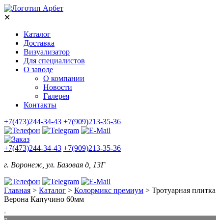
✕
Каталог
Доставка
Визуализатор
Для специалистов
О заводе
О компании
Новости
Галерея
Контакты
+7(473)244-34-43
+7(909)213-35-36
+7(473)244-34-43
+7(909)213-35-36
г. Воронеж, ул. Базовая д, 13Г
Главная
>
Каталог
>
Колормикс премиум
>
Тротуарная плитка
Верона Капучино 60мм