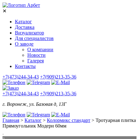
✕
Каталог
Доставка
Визуализатор
Для специалистов
О заводе
О компании
Новости
Галерея
Контакты
+7(473)244-34-43
+7(909)213-35-36
+7(473)244-34-43
+7(909)213-35-36
г. Воронеж, ул. Базовая д, 13Г
Главная
>
Каталог
>
Колормикс стандарт
>
Тротуарная плитка
Прямоугольник Модерн 60мм