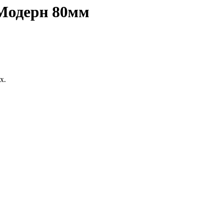
 Модерн 80мм
х.