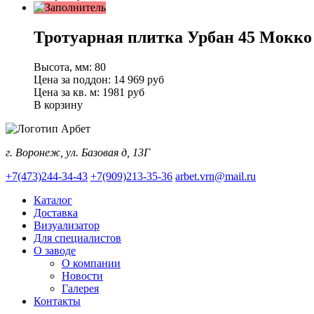
Тротуарная плитка Урбан 45 Мокко
Высота, мм:
80
Цена за поддон:
14 969
руб
Цена за кв. м:
1981 руб
В корзину
г. Воронеж, ул. Базовая д, 13Г
+7(473)244-34-43
+7(909)213-35-36
arbet.vrn@mail.ru
Каталог
Доставка
Визуализатор
Для специалистов
О заводе
О компании
Новости
Галерея
Контакты