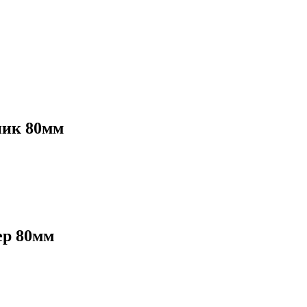
ник 80мм
ер 80мм