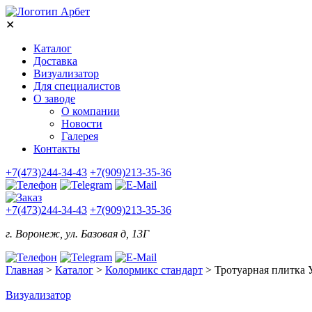
✕
Каталог
Доставка
Визуализатор
Для специалистов
О заводе
О компании
Новости
Галерея
Контакты
+7(473)244-34-43
+7(909)213-35-36
+7(473)244-34-43
+7(909)213-35-36
г. Воронеж, ул. Базовая д, 13Г
Главная
>
Каталог
>
Колормикс стандарт
>
Тротуарная плитка 
Визуализатор