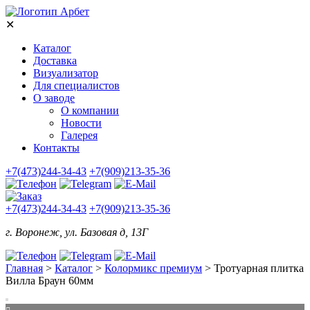
✕
Каталог
Доставка
Визуализатор
Для специалистов
О заводе
О компании
Новости
Галерея
Контакты
+7(473)244-34-43
+7(909)213-35-36
+7(473)244-34-43
+7(909)213-35-36
г. Воронеж, ул. Базовая д, 13Г
Главная
>
Каталог
>
Колормикс премиум
>
Тротуарная плитка
Вилла Браун 60мм