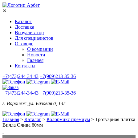
✕
Каталог
Доставка
Визуализатор
Для специалистов
О заводе
О компании
Новости
Галерея
Контакты
+7(473)244-34-43
+7(909)213-35-36
+7(473)244-34-43
+7(909)213-35-36
г. Воронеж, ул. Базовая д, 13Г
Главная
>
Каталог
>
Колормикс премиум
>
Тротуарная плитка
Вилла Олива 60мм