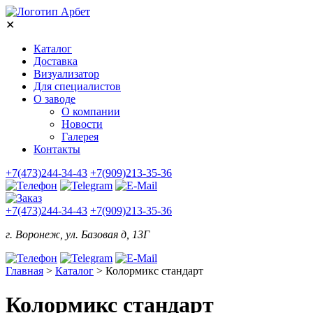
✕
Каталог
Доставка
Визуализатор
Для специалистов
О заводе
О компании
Новости
Галерея
Контакты
+7(473)244-34-43
+7(909)213-35-36
+7(473)244-34-43
+7(909)213-35-36
г. Воронеж, ул. Базовая д, 13Г
Главная
>
Каталог
>
Колормикс стандарт
Колормикс стандарт