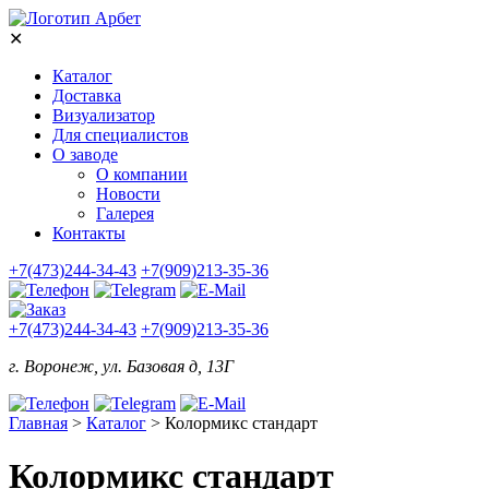
✕
Каталог
Доставка
Визуализатор
Для специалистов
О заводе
О компании
Новости
Галерея
Контакты
+7(473)244-34-43
+7(909)213-35-36
+7(473)244-34-43
+7(909)213-35-36
г. Воронеж, ул. Базовая д, 13Г
Главная
>
Каталог
>
Колормикс стандарт
Колормикс стандарт